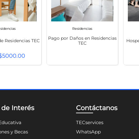
t
sidencias
Residencias
Pago por Daños en Residencias
 de Residencias TEC
Hospe
TEC
$
5000
.
00
 de Interés
Contáctanos
Educativa
TECservices
nes y Becas
WhatsApp