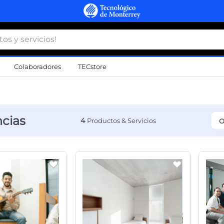
 y servicios!
Colaboradores
TECstore
s Más Buscados
namiento
cias
4
O
d
a
a
al
do