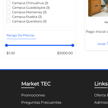
8
.
transcrip
Campus Chihuahua
(
3
)
Campus Guadalajara
(
3
)
Campus Monterrey
(
3
)
Campus Puebla
(
3
)
Campus Querétaro
(
3
)
Re
Pago Inicial
Rango De Precios
$1.00
$5000.00
Market TEC
Links
Promociones
Oferta 
Preguntas Frecuentes
Admisio