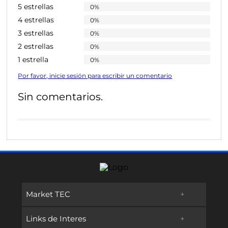
5 estrellas
0%
4 estrellas
0%
3 estrellas
0%
2 estrellas
0%
1 estrella
0%
Por favor, inicie sesión para escribir un comentario
Sin comentarios.
Market TEC
+
Links de Interes
+
Promociones