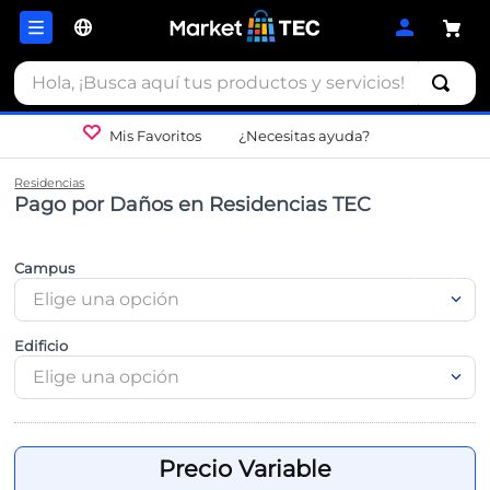
Hola, ¡Busca aquí tus productos y servicios!
Mis Favoritos
¿Necesitas ayuda?
Residencias
Pago por Daños en Residencias TEC
Campus
Elige una opción
Edificio
Elige una opción