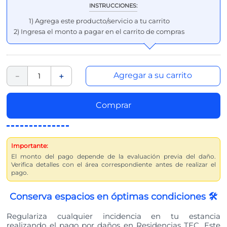
INSTRUCCIONES:
1) Agrega este producto/servicio a tu carrito
2) Ingresa el monto a pagar en el carrito de compras
Agregar a su carrito
－
＋
Comprar
Importante:
El monto del pago depende de la evaluación previa del daño.
Verifica detalles con el área correspondiente antes de realizar el
pago.
Conserva espacios en óptimas condiciones 🛠️
Regulariza cualquier incidencia en tu estancia
realizando el pago por daños en Residencias TEC. Este