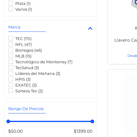
8
.
transcrip
Plata
(
1
)
Varios
(
1
)
Marca
B
TEC
(
70
)
Llavero 
NFL
(
47
)
Borregos
(
46
)
MLB
(
15
)
Tecnológico de Monterrey
(
7
)
TecSalud
(
3
)
Líderes del Mañana
(
3
)
HPIS
(
3
)
EXATEC
(
3
)
Sorteos Tec
(
2
)
Rango De Precios
$50.00
$1399.00