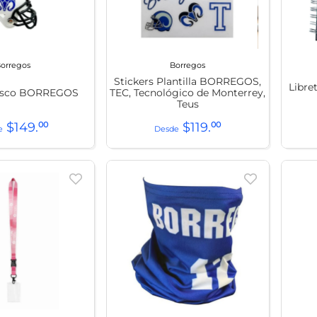
t
orregos
Borregos
Stickers Plantilla BORREGOS,
Libre
Casco BORREGOS
TEC, Tecnológico de Monterrey,
Teus
$
149
.
00
$
119
.
00