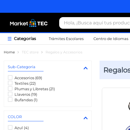
Hola, ¡Busca aquí tus productos
Trámites Escolares
Centro de Idiomas
Término
TEC store
Regalos y Accesorios
1
.
estacio
Sub-Categoría
Regalos
2
.
seguros
Accesorios
(
69
)
3
.
movilida
Textiles
(
22
)
Plumas y Libretas
(
21
)
4
.
sudader
Llaveros
(
19
)
5
.
chamarr
Bufandas
(
1
)
6
.
credenci
COLOR
7
.
certifica
Azul
(
4
)