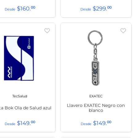
$
160
.
00
$
299
.
00
TecSalud
EXATEC
Llavero EXATEC Negro con
ta Bok Ola de Salud azul
blanco
$
149
.
00
$
149
.
00