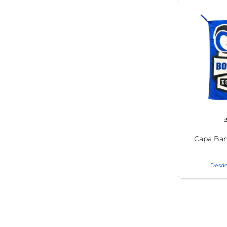
B
Capa Ban