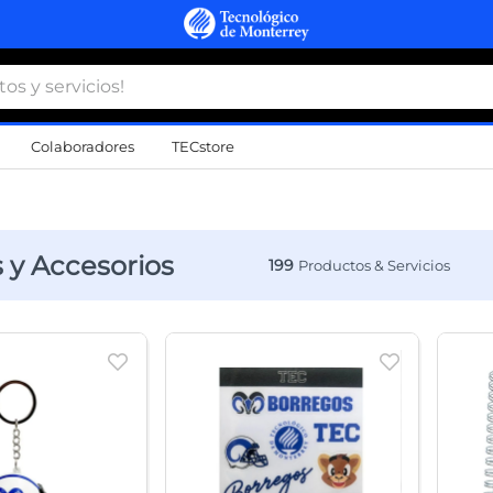
 y servicios!
Colaboradores
TECstore
s Más Buscados
namiento
 y Accesorios
199
d
a
a
al
do