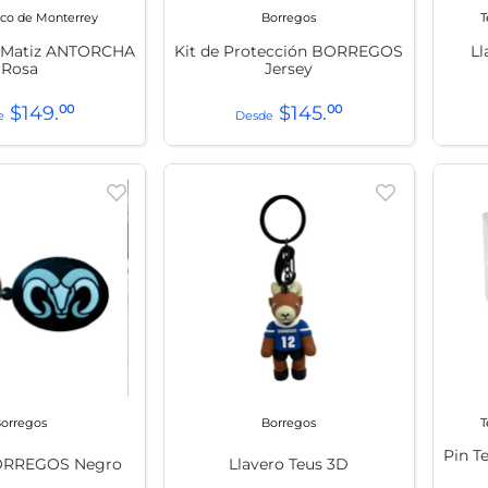
ico de Monterrey
Borregos
T
e Matiz ANTORCHA
Kit de Protección BORREGOS
Ll
Rosa
Jersey
$
149
.
00
$
145
.
00
orregos
Borregos
T
Pin T
BORREGOS Negro
Llavero Teus 3D