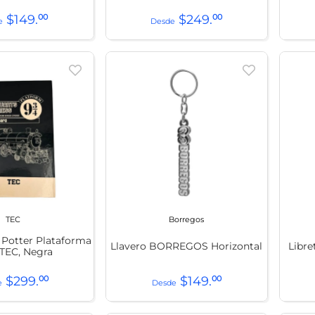
$
149
.
00
$
249
.
00
TEC
Borregos
y Potter Plataforma
Llavero BORREGOS Horizontal
Libre
 TEC, Negra
$
299
.
00
$
149
.
00