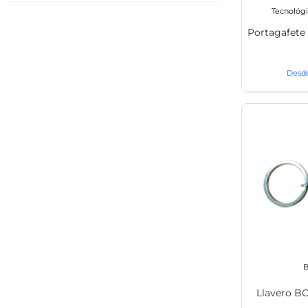
Tecnológ
Portagafet
B
Llavero 