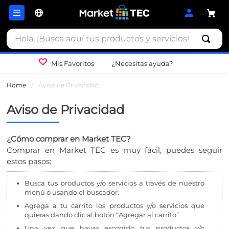
Hola, ¡Busca aquí tus productos y servicios!
Mis Favoritos
¿Necesitas ayuda?
Home
/
Aviso de Privacidad
Aviso de Privacidad
¿Cómo comprar en Market TEC?
Comprar en Market TEC es muy fácil, puedes seguir
estos pasos:
Busca tus productos y/o servicios a través de nuestro
menú o usando el buscador.
Agrega a tu carrito los productos y/o servicios que
quieras dando clic al botón “Agregar al carrito”
Una vez que hayas escogido tus productos y/o