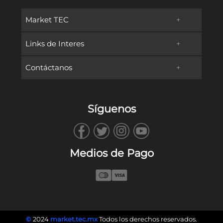
Market TEC
+
Links de Interes
+
Promociones
Contáctanos
+
Oferta Educativa
Preguntas frecuentes
TECservices
Admisiones y Becas
Métodos de Pago
Síguenos
WhatsApp
Vida en Campus
Reembolsos & Devoluciones
TECbot
Tec.mx
Facturación
Medios de Pago
Envíanos un Correo
Blog
Llámanos
©
2024
market.tec.mx
Todos los derechos reservados.