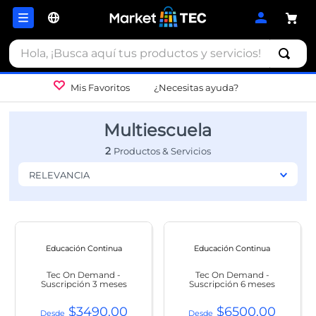
Hola, ¡Busca aquí tus productos y servicios!
Mis Favoritos
¿Necesitas ayuda?
Multiescuela
2
RELEVANCIA
Educación Continua
Educación Continua
Tec On Demand -
Tec On Demand -
Suscripción 3 meses
Suscripción 6 meses
$
3490
.
00
$
6500
.
00