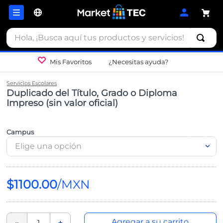
Hola, ¡Busca aquí tus productos y servicios!
Mis Favoritos
¿Necesitas ayuda?
Servicios Escolares
Duplicado del Título, Grado o Diploma
Impreso (sin valor oficial)
Campus
Elige una opción
$
1100
.
00
Agregar a su carrito
－
＋