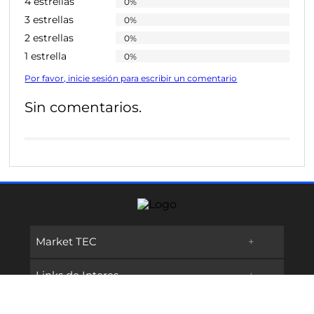
4 estrellas
0%
3 estrellas
0%
2 estrellas
0%
1 estrella
0%
Por favor, inicie sesión para escribir un comentario
Sin comentarios.
Market TEC
+
Links de Interes
+
Promociones
Contáctanos
+
Oferta Educativa
Preguntas frecuentes