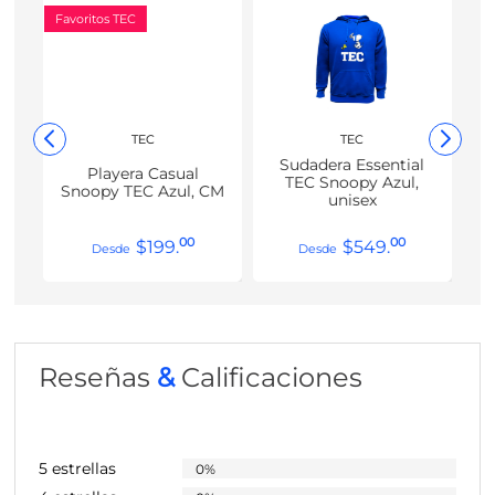
Favoritos TEC
TEC
TEC
Sudadera Essential
Playera Casual
TEC Snoopy Azul,
Snoopy TEC Azul, CM
unisex
00
00
$
199
.
$
549
.
Reseñas
&
Calificaciones
5 estrellas
0%