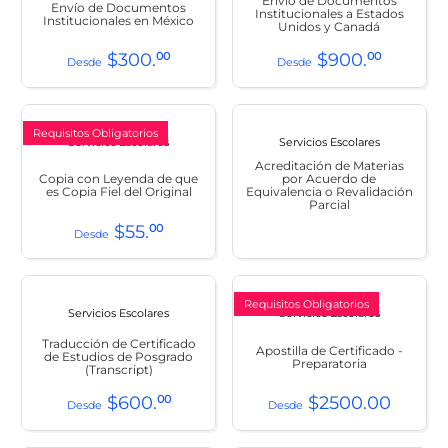
Envío de Documentos
Envío de Documentos
Institucionales a Estados
Institucionales en México
Unidos y Canadá
$
300
.
00
$
900
.
00
Requisitos Obligatorios
Servicios Escolares
Servicios Escolares
Acreditación de Materias
Copia con Leyenda de que
por Acuerdo de
es Copia Fiel del Original
Equivalencia o Revalidación
Parcial
$
55
.
00
Requisitos Obligatorios
Servicios Escolares
Servicios Escolares
Traducción de Certificado
Apostilla de Certificado -
de Estudios de Posgrado
Preparatoria
(Transcript)
$
600
.
00
$
2500
.
00