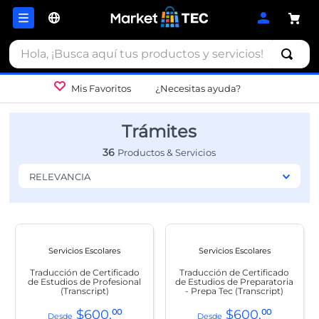
Hola, ¡Busca aquí tus productos y servicios!
Mis Favoritos
¿Necesitas ayuda?
Trámites
36
RELEVANCIA
Servicios Escolares
Servicios Escolares
Traducción de Certificado
Traducción de Certificado
de Estudios de Profesional
de Estudios de Preparatoria
(Transcript)
- Prepa Tec (Transcript)
$
600
.
00
$
600
.
00