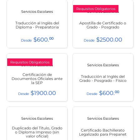
Requisitos Obligatorios
Servicios Escolares
Servicios Escolares
Traducción al Inglés del
Apostilla de Certificado o
Diploma - Preparatoria
Grado - Posgrado
$
600
.
00
$
2500
.
00
Requisitos Obligatorios
Servicios Escolares
Servicios Escolares
Certificación de
Traducción al Inglés del
Documentos Oficiales ante
Grado - Posgrado - Físico
la SEP
$
1900
.
00
$
600
.
00
Servicios Escolares
Servicios Escolares
Duplicado del Título, Grado
Certificado Bachillerato
o Diploma Impreso (sin
Legalizado para Prepanet
valor oficial)