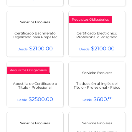
Requisitos Obligatorios
Servicios Escolares
Servicios Escolares
Certificado Bachillerato
Certificado Electrónico
Legalizado para PrepaTec
Profesional ó Posgrado
$
2100
.
00
$
2100
.
00
Requisitos Obligatorios
Servicios Escolares
Servicios Escolares
Apostilla de Certificado o
Traducción al Inglés del
Título - Profesional
Título - Profesional - Físico
$
2500
.
00
$
600
.
00
Servicios Escolares
Servicios Escolares