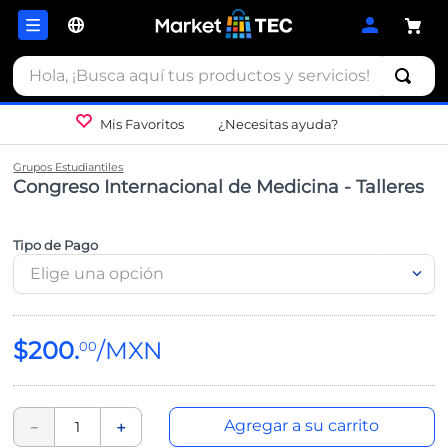
Hola, ¡Busca aquí tus productos y servicios!
Mis Favoritos
¿Necesitas ayuda?
Grupos Estudiantiles
Congreso Internacional de Medicina - Talleres
Tipo de Pago
Elige una opción
$
200
.
00
Agregar a su carrito
－
＋