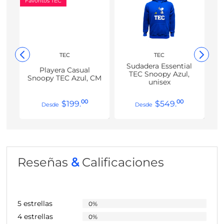
Favoritos TEC
TEC
TEC
Sudadera Essential
Playera Casual
TEC Snoopy Azul,
Snoopy TEC Azul, CM
unisex
00
00
$
199
.
$
549
.
Reseñas
&
Calificaciones
5 estrellas
0%
4 estrellas
0%