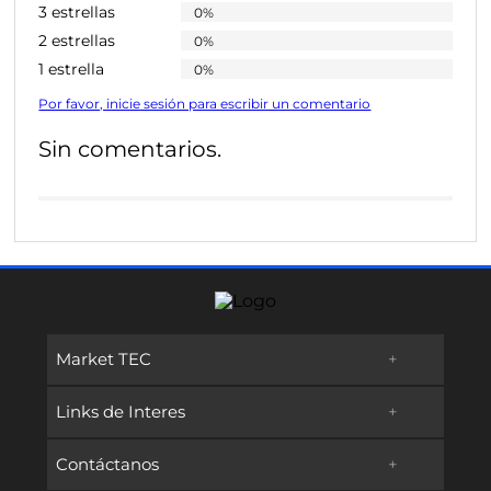
3 estrellas
0%
2 estrellas
0%
1 estrella
0%
Por favor, inicie sesión para escribir un comentario
Sin comentarios.
Market TEC
+
Links de Interes
+
Promociones
Contáctanos
+
Oferta Educativa
Preguntas frecuentes