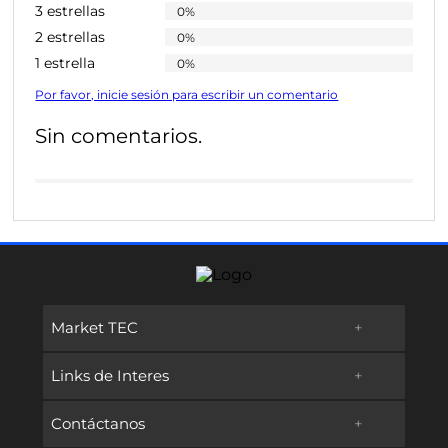
3 estrellas
0%
2 estrellas
0%
1 estrella
0%
Por favor, inicie sesión para escribir un comentario
Sin comentarios.
Market TEC
+
Links de Interes
+
Promociones
Contáctanos
+
Oferta Educativa
Preguntas frecuentes