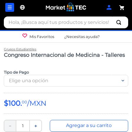
Hola, ¡Busca aquí tus productos y servicios!
Mis Favoritos
¿Necesitas ayuda?
Grupos Estudiantiles
Congreso Internacional de Medicina - Talleres
Tipo de Pago
Elige una opción
$
100
.
00
Agregar a su carrito
－
＋