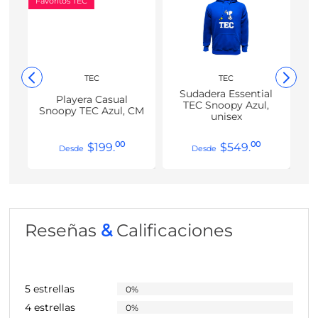
Favoritos TEC
TEC
TEC
Sudadera Essential
Playera Casual
TEC Snoopy Azul,
Snoopy TEC Azul, CM
unisex
00
00
$
199
.
$
549
.
Reseñas
&
Calificaciones
5 estrellas
0%
4 estrellas
0%