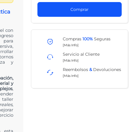
Comprar
tica
el con
reso
Compras
100%
Seguras
s para
[Más Info]
rsiva,
ollar
Servicio al Cliente
ornos
[Más Info]
anza y
Reembolsos
&
Devoluciones
[Más Info]
ación,
erial y
lejos
,
ender
taller
reales
,
ejorar
ercicio
a esta