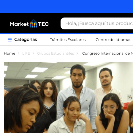
Hola, ¡Busca aquí tus productos
Trámites Escolares
Centro de Idiomas
Término
LiFE
Grupos Estudiantiles
Congreso Internacional de Me
1
.
estacio
2
.
seguros
3
.
movilida
4
.
sudader
5
.
chamarr
6
.
credenci
7
.
certifica