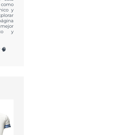
s como
nico y
plorar
página
 mejor
ico y
 🧠