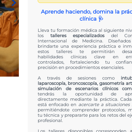
t
Aprende haciendo, domina la prác
clínica 🩺
Lleva tu formación médica al siguiente niv
los
talleres especializados
del Cong
Internacional de Medicina. Diseñado
brindarte una experiencia práctica e inme
estos talleres te permitirán desarr
habilidades clínicas clave en ent
controlados, fortaleciendo tu confi
precisión en procedimientos esenciales.
A través de sesiones como
intub
laparoscopía, broncoscopía, gasometría art
simulación de escenarios clínicos comp
tendrás la oportunidad de apr
directamente mediante la práctica. Cada 
está enfocado en
acercarte a situaciones 
permitiéndote comprender protocolos, m
tu técnica y prepararte para los retos del ej
profesional.
Los talleres disponibles corresponden 