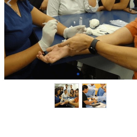
8
.
transcrip