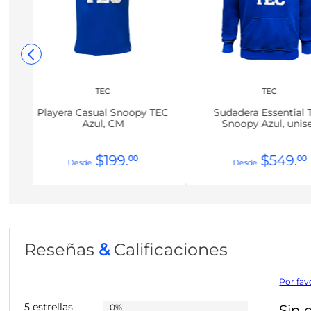
TEC
TEC
Playera Casual Snoopy TEC
Sudadera Essential 
Azul, CM
Snoopy Azul, unis
$
199
.
$
549
.
00
00
Reseñas
&
Calificaciones
Por fav
5 estrellas
0%
Sin 