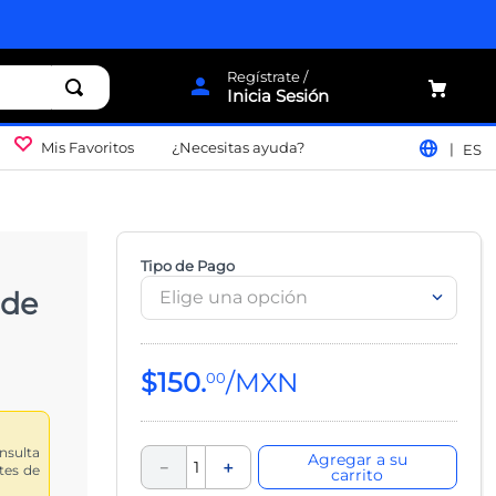
Inicia Sesión
Mis Favoritos
¿Necesitas ayuda?
ES
Tipo de Pago
 de
Elige una opción
$
150
.
00
onsulta
Agregar a su
－
＋
ntes de
carrito