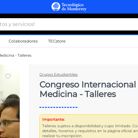
 y servicios!
Colaboradores
TECstore
s Más Buscados
dicina - Talleres
namiento
Grupos Estudiantiles
Congreso Internacional
d
Medicina - Talleres
a
a
al
Importante:
Talleres sujetos a disponibilidad y cupo limitado. C
do
detalles, horarios y requisitos en la página oficial a
realizar tu inscripción.