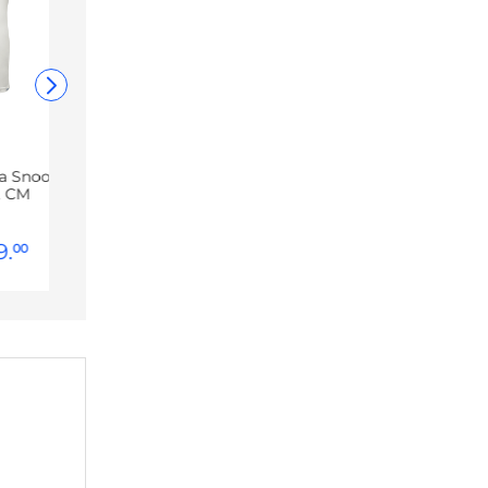
va Snoopy
, CM
9
.
00