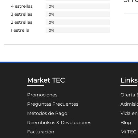
4 estrellas
0%
3 estrellas
0%
2 estrellas
0%
1 estrella
0%
Market TEC
Links
Promociones
Oferta 
Preguntas Frecuentes
Admisio
Métodos de Pago
Vida e
Reembolsos & Devoluciones
Blog
Facturación
Mi TEC