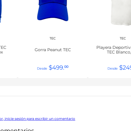
TEC
TEC
TEC
Playera Deporti
Gorra Peanut TEC
ex
TEC Blanco
$
499
.
$
24
00
or, inicie sesión para escribir un comentario
comentarios.