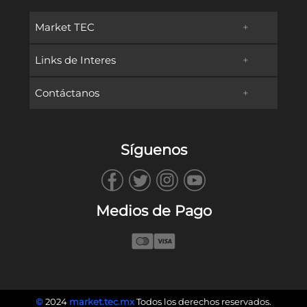
Market TEC
+
Links de Interes
+
Promociones
Contáctanos
+
Oferta Educativa
Preguntas frecuentes
TECservices
Admisiones y Becas
Métodos de Pago
Síguenos
WhatsApp
Vida en Campus
Reembolsos & Devoluciones
TECbot
Tec.mx
Facturación
Medios de Pago
Envíanos un Correo
Blog
Llámanos
©
2024
market.tec.mx
Todos los derechos reservados.