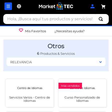
Hola, ¡Busca aquí tus productos y servicios!
Mis Favoritos
¿Necesitas ayuda?
Otros
6
RELEVANCIA
Más vendidos
Centro de Idiomas
Centro de Idiomas
Servicios Varios - Centro de
Curso Personalizado de
Idiomas
Idiomas