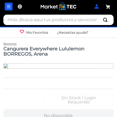
Hola, ¡Busca aquí tus productos y servicios!
Mis Favoritos
¿Necesitas ayuda?
Borregos
Cangurera Everywhere Lululemon
BORREGOS, Arena
Sin Stock / Login
Requerido
No disponible