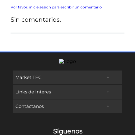
Por favor, inicie sesión para escribir un comentario
Sin comentarios.
Market TEC
+
Links de Interes
+
Promociones
Contáctanos
+
Oferta Educativa
Preguntas frecuentes
TECservices
Admisiones y Becas
Métodos de Pago
Síguenos