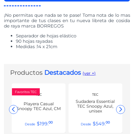
¡No permitas que nada se te pase! Toma nota de lo mas
importante de tus clases en tu nueva libreta de cosida
de raya marca BORREGOS
Separador de hojas elástico
90 hojas rayadas
Medidas :14 x 21cm
Productos
Destacados
(ver +)
Favoritos TEC
TEC
TEC
Sudadera Essential
Playera Casual
TEC Snoopy Azul,
Snoopy TEC Azul, CM
unisex
00
00
$
199
.
$
549
.