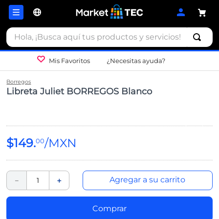
Hola, ¡Busca aquí tus productos y servicios!
Mis Favoritos
¿Necesitas ayuda?
Borregos
Libreta Juliet BORREGOS Blanco
$
149
.
00
Agregar a su carrito
－
＋
Comprar