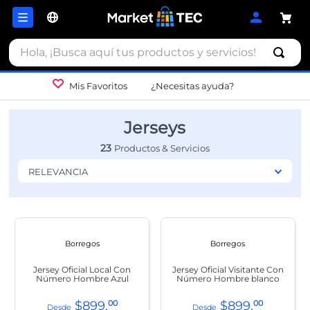
Hola, ¡Busca aquí tus productos y servicios!
Mis Favoritos
¿Necesitas ayuda?
Jerseys
23
RELEVANCIA
Borregos
Borregos
Jersey Oficial Local Con
Jersey Oficial Visitante Con
Número Hombre Azul
Número Hombre blanco
$
899
.
00
$
899
.
00