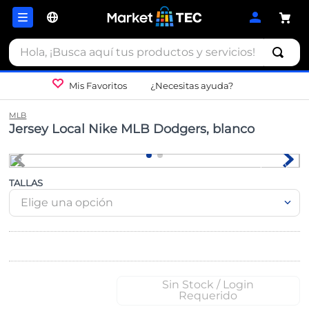
Hola, ¡Busca aquí tus productos y servicios!
Mis Favoritos
¿Necesitas ayuda?
MLB
Jersey Local Nike MLB Dodgers, blanco
TALLAS
Elige una opción
Sin Stock / Login
Requerido