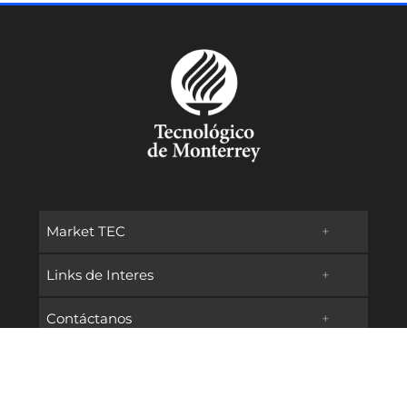
Market TEC
+
Links de Interes
+
Promociones
Contáctanos
+
Oferta Educativa
Preguntas frecuentes
TECservices
Admisiones y Becas
Métodos de Pago
Síguenos