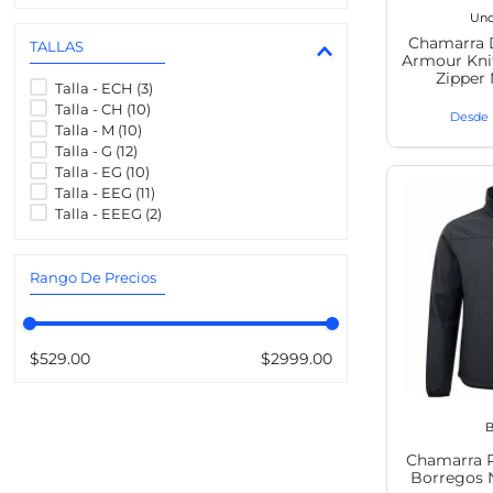
Und
Chamarra 
TALLAS
Armour Kn
Zipper 
Talla - ECH
(
3
)
Talla - CH
(
10
)
Talla - M
(
10
)
Talla - G
(
12
)
Talla - EG
(
10
)
Talla - EEG
(
11
)
Talla - EEEG
(
2
)
Rango De Precios
$529.00
$2999.00
B
Chamarra P
Borregos N