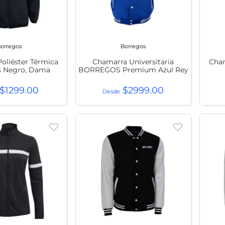
t
orregos
Borregos
oliéster Térmica
Chamarra Universitaria
Cha
s Negro, Dama
BORREGOS Premium Azul Rey
$
1299
.
00
$
2999
.
00