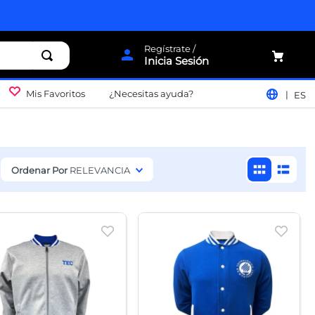
Inicia Sesión
Mis Favoritos
¿Necesitas ayuda?
ES
Ordenar Por
RELEVANCIA