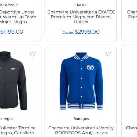
er Armour
EXATEC
Deportiva Under
Chamarra Universitaria EXATEC
Cham
it Warm Up Team
Premium Negra con Blanco,
Pre
Mujer, Negro
Unisex
$
1199
.
00
$
2999
.
00
orregos
Borregos
oliéster Térmica
Chamarra Universitaria Varsity
Cham
egro, Caballero
BORREGOS Azul, Unisex