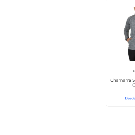
B
Chamarra 
G