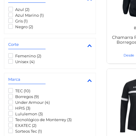
8
.
transcrip
Azul
(
2
)
Azul Marino
(
1
)
Gris
(
1
)
Negro
(
2
)
B
Chamarra P
Borrego
Corte
Femenino
(
2
)
Unisex
(
4
)
Marca
TEC
(
10
)
Borregos
(
9
)
Under Armour
(
4
)
HPIS
(
3
)
Lululemon
(
3
)
Tecnológico de Monterrey
(
3
)
EXATEC
(
2
)
Sorteos Tec
(
1
)