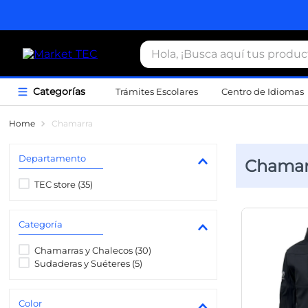
Hola, ¡Busca aquí tus productos
Trámites Escolares
Centro de Idiomas
Término
Chamarra
1
.
estacio
Departamento
Chamar
2
.
seguros
TEC store
(
35
)
3
.
movilida
4
.
sudader
Categoría
5
.
chamarr
Chamarras y Chalecos
(
30
)
6
.
credenci
Sudaderas y Suéteres
(
5
)
7
.
certifica
Color