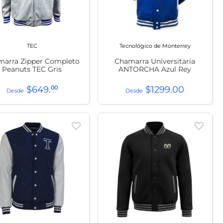
TEC
Tecnológico de Monterrey
marra Zipper Completo
Chamarra Universitaria
Peanuts TEC Gris
ANTORCHA Azul Rey
$
649
.
00
$
1299
.
00