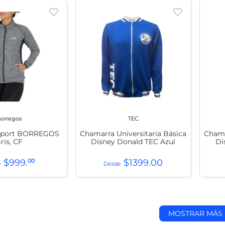
orregos
TEC
Sport BORREGOS
Chamarra Universitaria Básica
Chama
ris, CF
Disney Donald TEC Azul
Di
$
999
.
00
$
1399
.
00
MOSTRAR MÁS