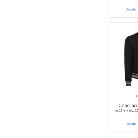
B
Chamarra
BORREGOS