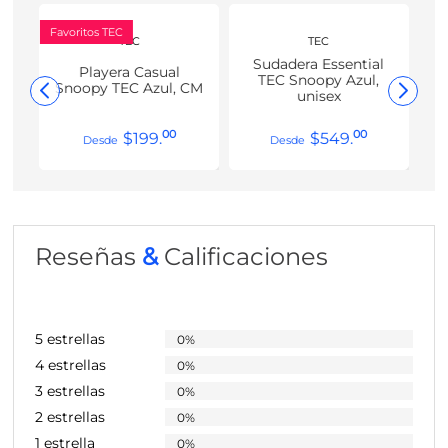
Favoritos TEC
TEC
TEC
Sudadera Essential
Playera Casual
TEC Snoopy Azul,
Snoopy TEC Azul, CM
unisex
00
00
$
199
.
$
549
.
Reseñas
&
Calificaciones
5 estrellas
0%
4 estrellas
0%
3 estrellas
0%
2 estrellas
0%
1 estrella
0%