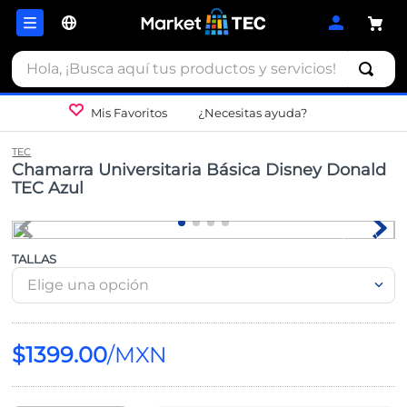
Hola, ¡Busca aquí tus productos y servicios!
Mis Favoritos
¿Necesitas ayuda?
TEC
Chamarra Universitaria Básica Disney Donald
TEC Azul
TALLAS
Elige una opción
$
1399
.
00