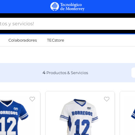
 y servicios!
Colaboradores
TECstore
s Más Buscados
namiento
4
d
a
a
al
do