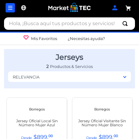
Hola, ¡Busca aquí tus productos y servicios!
Mis Favoritos
¿Necesitas ayuda?
Jerseys
2
RELEVANCIA
Borregos
Borregos
Jersey Oficial Local Sin
Jersey Oficial Visitante Sin
Número Mujer Azul
Número Mujer Blanco
$
899
.
00
$
899
.
00