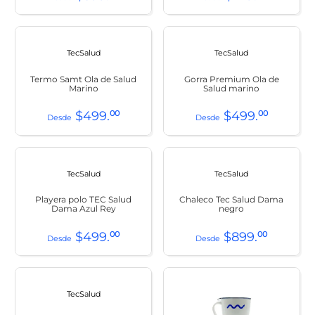
TecSalud
TecSalud
Termo Samt Ola de Salud
Gorra Premium Ola de
Marino
Salud marino
$
499
.
00
$
499
.
00
TecSalud
TecSalud
Playera polo TEC Salud
Chaleco Tec Salud Dama
Dama Azul Rey
negro
$
499
.
00
$
899
.
00
TecSalud