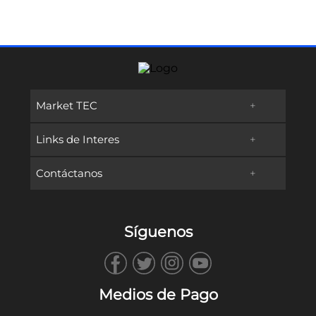
Market TEC
+
Links de Interes
+
Promociones
Contáctanos
+
Oferta Educativa
Preguntas frecuentes
TECservices
Admisiones y Becas
Métodos de Pago
Síguenos
WhatsApp
Vida en Campus
Reembolsos & Devoluciones
TECbot
Tec.mx
Facturación
Medios de Pago