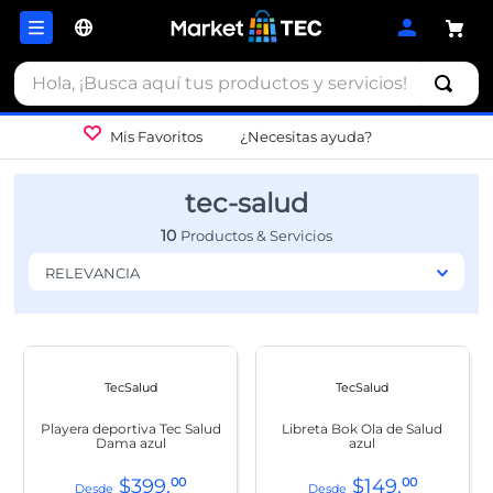
Hola, ¡Busca aquí tus productos y servicios!
Mis Favoritos
¿Necesitas ayuda?
tec-salud
10
RELEVANCIA
TecSalud
TecSalud
Playera deportiva Tec Salud
Libreta Bok Ola de Salud
Dama azul
azul
$
399
.
00
$
149
.
00