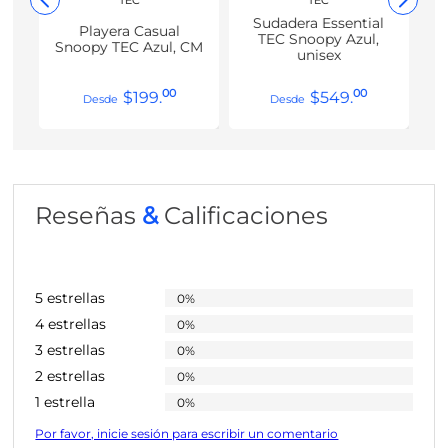
TEC
TEC
Sudadera Essential
Playera Casual
TEC Snoopy Azul,
Snoopy TEC Azul, CM
unisex
00
00
$
199
.
$
549
.
Reseñas
&
Calificaciones
5 estrellas
0%
4 estrellas
0%
3 estrellas
0%
2 estrellas
0%
1 estrella
0%
Por favor, inicie sesión para escribir un comentario