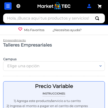
Hola, ¡Busca aquí tus productos y servicios!
Mis Favoritos
¿Necesitas ayuda?
Emprendimiento
Talleres Empresariales
Campus
Elige una opción
INSTRUCCIONES:
1) Agrega este producto/servicio a tu carrito
2) Ingresa el monto a pagar en el carrito de compras