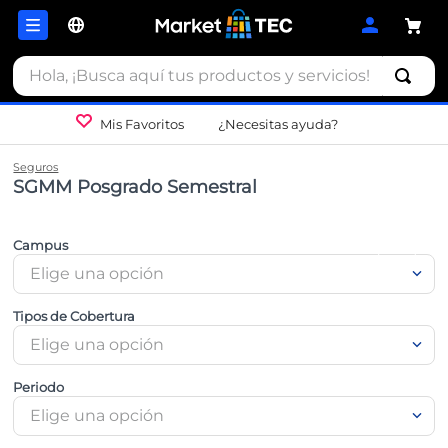
Hola, ¡Busca aquí tus productos y servicios!
Mis Favoritos
¿Necesitas ayuda?
Seguros
SGMM Posgrado Semestral
Campus
Elige una opción
Tipos de Cobertura
Elige una opción
Periodo
Elige una opción