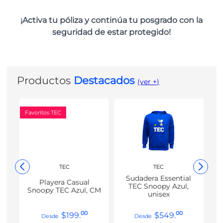
¡Activa tu póliza y continúa tu posgrado con la
seguridad de estar protegido!
Productos
Destacados
(ver +)
Favoritos TEC
TEC
TEC
Sudadera Essential
Playera Casual
TEC Snoopy Azul,
Snoopy TEC Azul, CM
unisex
00
00
$
199
.
$
549
.