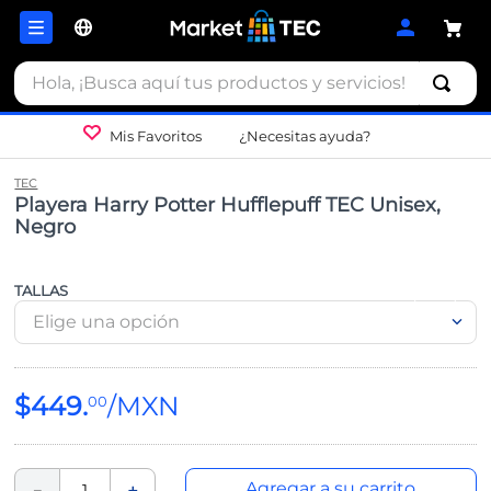
Hola, ¡Busca aquí tus productos y servicios!
Mis Favoritos
¿Necesitas ayuda?
TEC
Playera Harry Potter Hufflepuff TEC Unisex,
Negro
TALLAS
Elige una opción
$
449
.
00
Agregar a su carrito
－
＋