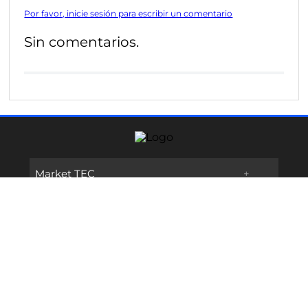
Por favor, inicie sesión para escribir un comentario
Sin comentarios.
Market TEC
+
Links de Interes
+
Promociones
Contáctanos
+
Oferta Educativa
Preguntas frecuentes
TECservices
Admisiones y Becas
Métodos de Pago
Síguenos