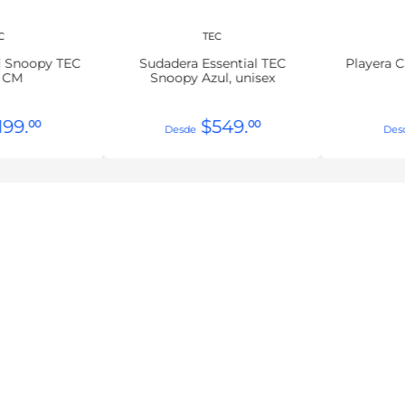
C
TEC
l Snoopy TEC
Sudadera Essential TEC
Playera 
, CM
Snoopy Azul, unisex
199
.
$
549
.
00
00