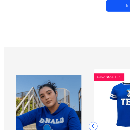
8
.
certifica
Ir
Favoritos TEC