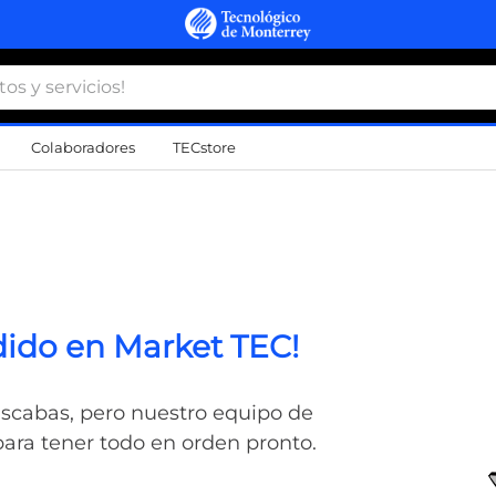
 y servicios!
Colaboradores
TECstore
s Más Buscados
namiento
d
rdido en Market TEC!
a
a
scabas, pero nuestro equipo de
al
ara tener todo en orden pronto.