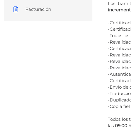
8
.
transcrip
Los trámi
Facturación
increment
-Certifica
-Certifica
-Todos los 
-Revalidac
-Certifica
-Revalidac
-Revalidac
-Revalidac
-Autentic
-Certifica
-Envío de
-Traducció
-Duplicado
-Copia fiel
Todos los 
las
09:00 h