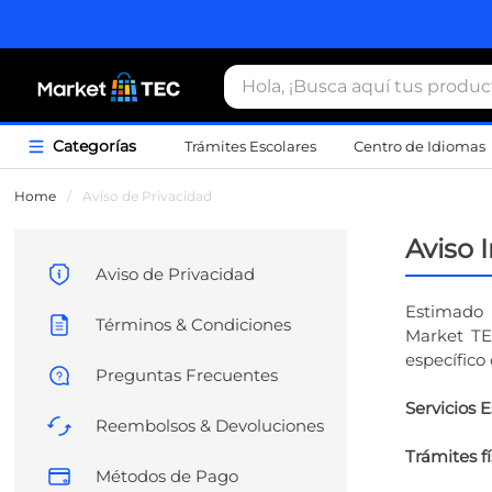
Hola, ¡Busca aquí tus productos
Trámites Escolares
Centro de Idiomas
Término
Home
/
Aviso de Privacidad
1
.
estacio
Aviso 
2
.
seguros
Aviso de Privacidad
3
.
movilida
Estimado 
Términos & Condiciones
Market TE
4
.
sudader
específico
Preguntas Frecuentes
5
.
chamarr
Servicios 
6
.
credenci
Reembolsos & Devoluciones
7
.
certifica
Trámites fí
Métodos de Pago