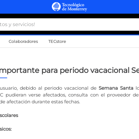
 y servicios!
Colaboradores
TECstore
s Más Buscados
namiento
Importante para periodo vacacional 
d
usuario, debido al periodo vacacional de
Semana Santa
lo
C pudieran verse afectados, consulta con el proveedor del
a
 de afectación durante estas fechas.
a
Escolares
al
do
sicos: