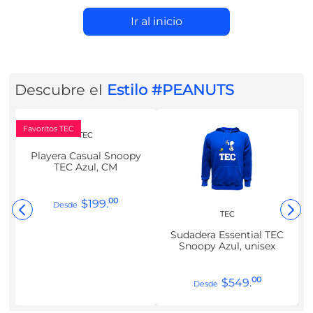
Ir al inicio
Descubre el
Estilo #PEANUTS
Favoritos TEC
TEC
Playera Casual Snoopy
TEC Azul, CM
00
$
199
.
TEC
Sudadera Essential TEC
Snoopy Azul, unisex
00
$
549
.