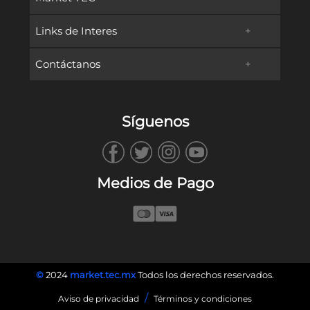
Links de Interes
+
Promociones
Contáctanos
+
Oferta Educativa
Preguntas frecuentes
TECservices
Admisiones y Becas
Métodos de Pago
Síguenos
WhatsApp
Vida en Campus
Reembolsos & Devoluciones
TECbot
Tec.mx
Facturación
Medios de Pago
Envíanos un Correo
Blog
Llámanos
©
2024
market.tec.mx
Todos los derechos reservados.
/
Aviso de privacidad
Términos y condiciones