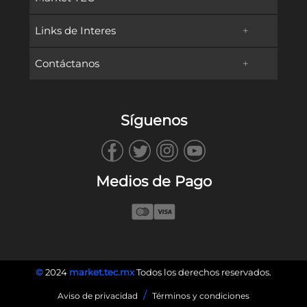
Links de Interes
+
Promociones
Contáctanos
+
Oferta Educativa
Preguntas frecuentes
TECservices
Admisiones y Becas
Métodos de Pago
Síguenos
WhatsApp
Vida en Campus
Reembolsos & Devoluciones
TECbot
Tec.mx
Facturación
Medios de Pago
Envíanos un Correo
Blog
Llámanos
©
2024
market.tec.mx
Todos los derechos reservados.
/
Aviso de privacidad
Términos y condiciones