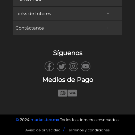
Links de Interes
+
Promociones
Contáctanos
+
Oferta Educativa
Preguntas frecuentes
TECservices
Admisiones y Becas
Métodos de Pago
Síguenos
WhatsApp
Vida en Campus
Reembolsos & Devoluciones
TECbot
Tec.mx
Facturación
Medios de Pago
Envíanos un Correo
Blog
Llámanos
©
2024
market.tec.mx
Todos los derechos reservados.
/
Aviso de privacidad
Términos y condiciones