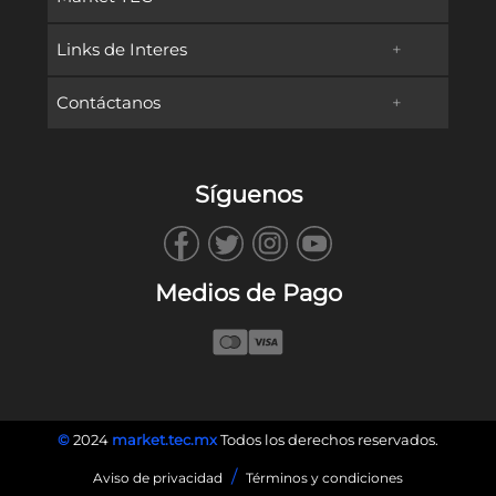
Links de Interes
+
Promociones
Contáctanos
+
Oferta Educativa
Preguntas frecuentes
TECservices
Admisiones y Becas
Métodos de Pago
Síguenos
WhatsApp
Vida en Campus
Reembolsos & Devoluciones
TECbot
Tec.mx
Facturación
Medios de Pago
Envíanos un Correo
Blog
Llámanos
©
2024
market.tec.mx
Todos los derechos reservados.
/
Aviso de privacidad
Términos y condiciones