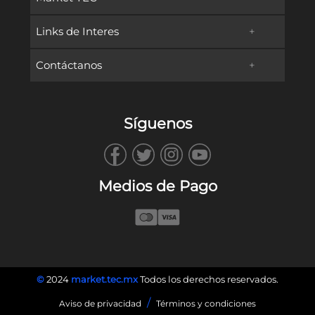
Links de Interes
+
Promociones
Contáctanos
+
Oferta Educativa
Preguntas frecuentes
TECservices
Admisiones y Becas
Métodos de Pago
Síguenos
WhatsApp
Vida en Campus
Reembolsos & Devoluciones
TECbot
Tec.mx
Facturación
Medios de Pago
Envíanos un Correo
Blog
Llámanos
©
2024
market.tec.mx
Todos los derechos reservados.
/
Aviso de privacidad
Términos y condiciones