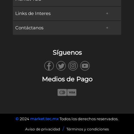
Links de Interes
+
Promociones
Contáctanos
+
Oferta Educativa
Preguntas frecuentes
TECservices
Admisiones y Becas
Métodos de Pago
Síguenos
WhatsApp
Vida en Campus
Reembolsos & Devoluciones
TECbot
Tec.mx
Facturación
Medios de Pago
Envíanos un Correo
Blog
Llámanos
©
2024
market.tec.mx
Todos los derechos reservados.
/
Aviso de privacidad
Términos y condiciones