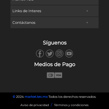
Links de Interes
+
Promociones
Contáctanos
+
Oferta Educativa
Preguntas frecuentes
TECservices
Admisiones y Becas
Métodos de Pago
Síguenos
WhatsApp
Vida en Campus
Reembolsos & Devoluciones
TECbot
Tec.mx
Facturación
Medios de Pago
Envíanos un Correo
Blog
Llámanos
©
2024
market.tec.mx
Todos los derechos reservados.
/
Aviso de privacidad
Términos y condiciones