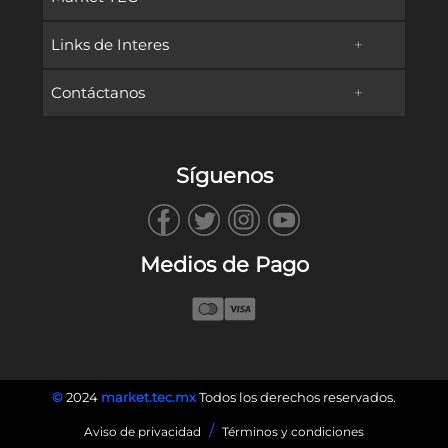
Links de Interes
+
Promociones
Contáctanos
+
Oferta Educativa
Preguntas frecuentes
TECservices
Admisiones y Becas
Métodos de Pago
Síguenos
WhatsApp
Vida en Campus
Reembolsos & Devoluciones
TECbot
Tec.mx
Facturación
Medios de Pago
Envíanos un Correo
Blog
Llámanos
©
2024
market.tec.mx
Todos los derechos reservados.
/
Aviso de privacidad
Términos y condiciones