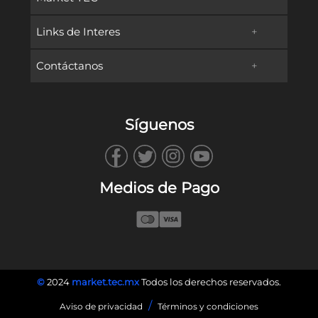
Links de Interes
+
Promociones
Contáctanos
+
Oferta Educativa
Preguntas frecuentes
TECservices
Admisiones y Becas
Métodos de Pago
Síguenos
WhatsApp
Vida en Campus
Reembolsos & Devoluciones
TECbot
Tec.mx
Facturación
Medios de Pago
Envíanos un Correo
Blog
Llámanos
©
2024
market.tec.mx
Todos los derechos reservados.
/
Aviso de privacidad
Términos y condiciones