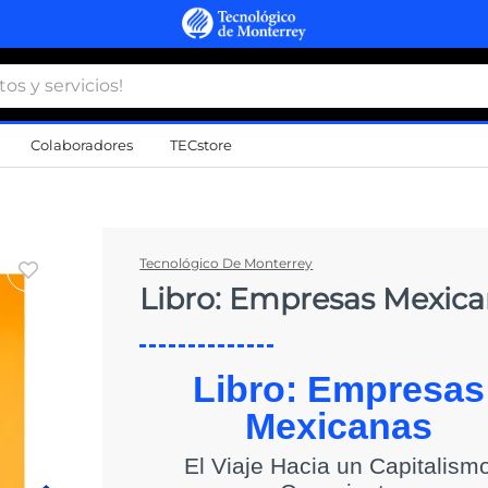
 y servicios!
Colaboradores
TECstore
s Más Buscados
namiento
Tecnológico De Monterrey
Libro: Empresas Mexic
d
a
a
Libro: Empresas
al
Mexicanas
El Viaje Hacia un Capitalism