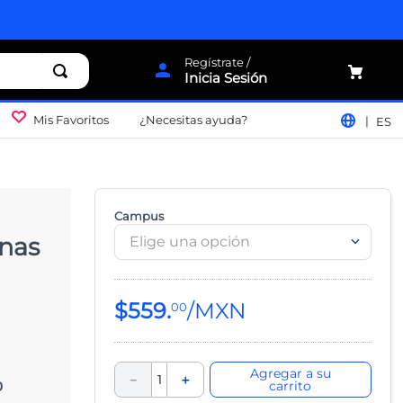
Inicia Sesión
Mis Favoritos
¿Necesitas ayuda?
ES
Campus
anas
Elige una opción
$
559
.
00
Agregar a su
－
＋
o
carrito