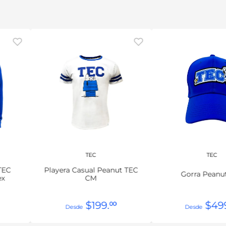
TEC
TEC
TEC
Playera Casual Peanut TEC
Gorra Peanu
ex
CM
$
199
.
$
49
00