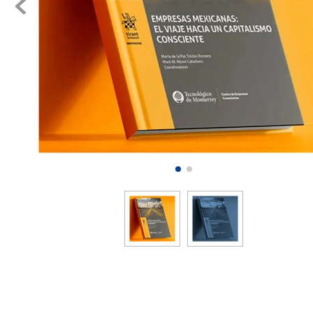
8
.
certifica