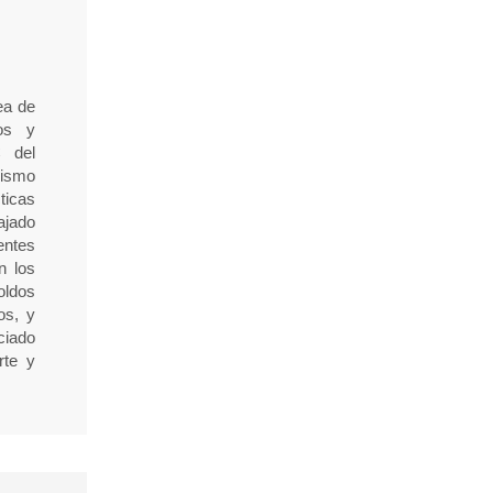
ea de
tos y
C del
ismo
ticas
jado
entes
n los
oldos
os, y
iado
rte y