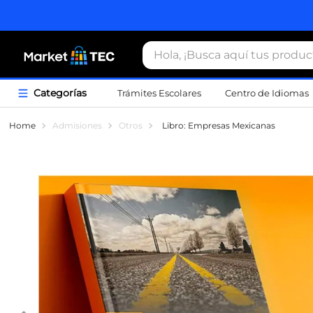
Hola, ¡Busca aquí tus productos
Trámites Escolares
Centro de Idiomas
Término
Admisiones
Otros
Libro: Empresas Mexicanas
1
.
estacio
2
.
seguros
3
.
movilida
4
.
sudader
5
.
chamarr
6
.
credenci
7
.
locker