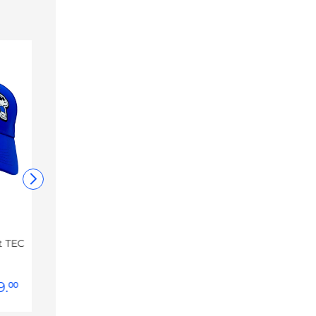
t TEC
9
.
00