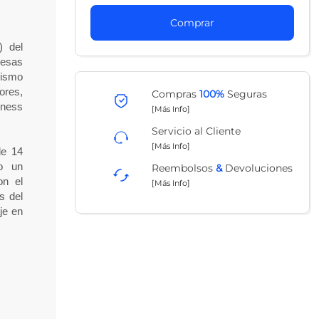
Comprar
) del
resas
ismo
ores,
Compras
100%
Seguras
iness
[Más Info]
Servicio al Cliente
[Más Info]
de 14
o un
Reembolsos
&
Devoluciones
on el
[Más Info]
s del
je en