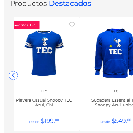
Productos
Destacados
Favoritos TEC
TEC
TEC
Playera Casual Snoopy TEC
Sudadera Essential 
Azul, CM
Snoopy Azul, unis
$
199
.
$
549
.
00
00