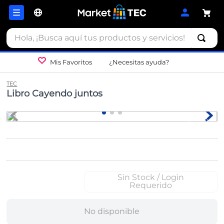
Hola, ¡Busca aquí tus productos y servicios!
Mis Favoritos
¿Necesitas ayuda?
TEC
Libro Cayendo juntos
Sin Stock / Login
Requerido
No disponible