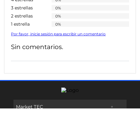
3 estrellas
0%
2 estrellas
0%
1 estrella
0%
Por favor, inicie sesión para escribir un comentario
Sin comentarios.
Market TEC
+
Links de Interes
+
Promociones
Contáctanos
+
Oferta Educativa
Preguntas frecuentes