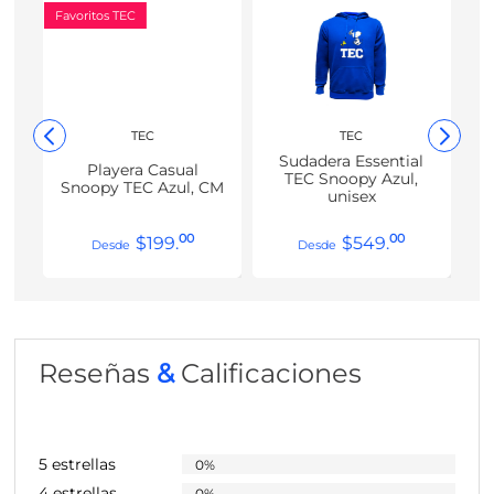
Favoritos TEC
TEC
TEC
Sudadera Essential
Playera Casual
TEC Snoopy Azul,
Snoopy TEC Azul, CM
unisex
00
00
$
199
.
$
549
.
Reseñas
&
Calificaciones
5 estrellas
0%
4 estrellas
0%