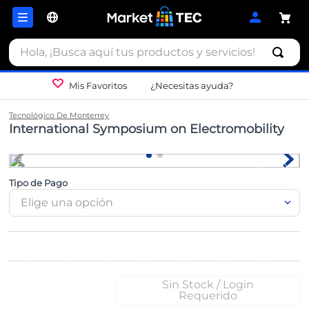
Hola, ¡Busca aquí tus productos y servicios!
Mis Favoritos
¿Necesitas ayuda?
Tecnológico De Monterrey
International Symposium on Electromobility
Tipo de Pago
Elige una opción
Sin Stock / Login
Requerido