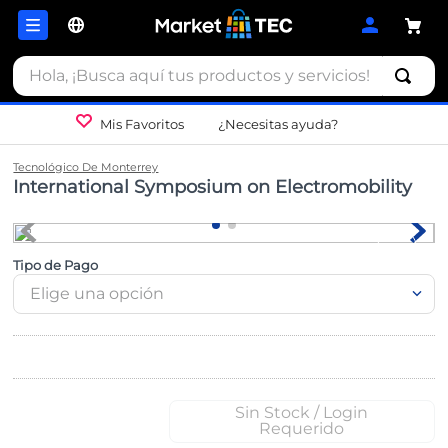
Hola, ¡Busca aquí tus productos y servicios!
Mis Favoritos
¿Necesitas ayuda?
Tecnológico De Monterrey
International Symposium on Electromobility
Tipo de Pago
Elige una opción
Sin Stock / Login
Requerido