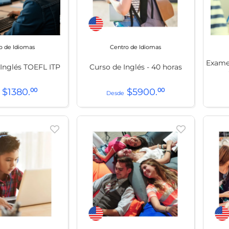
t
o de Idiomas
Centro de Idiomas
Exame
Inglés TOEFL ITP
Curso de Inglés - 40 horas
$
1380
.
00
$
5900
.
00