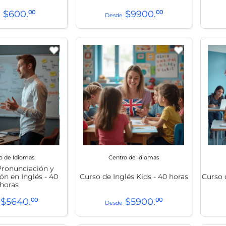
$
600
.
00
$
9900
.
00
o de Idiomas
Centro de Idiomas
 Pronunciación y
ón en Inglés - 40
Curso de Inglés Kids - 40 horas
Curso 
horas
$
5640
.
00
$
5900
.
00