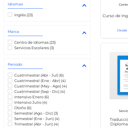
Idiomas
Centr
Inglés
(
23
)
Curso de Ing
Marca
Centro de Idiomas
(
23
)
Servicios Escolares
(
3
)
Periodo
Cuatrimestral (Abr - Jul)
(
6
)
Cuatrimestral (Ene - Abr)
(
4
)
Cuatrimestral (May - Ago)
(
4
)
Cuatrimestral (Sep - Dic)
(
4
)
Intensivo Enero
(
6
)
Intensivo Julio
(
4
)
Otoño
(
6
)
Servic
Semestral (Ago - Dic)
(
3
)
Semestral (Ene - Jun)
(
4
)
Traducció
Diploma 
Trimestral (Abr - Jun)
(
4
)