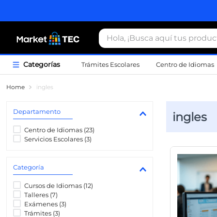
Hola, ¡Busca aquí tus productos
Trámites Escolares
Centro de Idiomas
Término
ingles
1
.
estacio
Departamento
ingles
2
.
seguros
Centro de Idiomas
(
23
)
3
.
movilida
Servicios Escolares
(
3
)
4
.
sudader
5
.
chamarr
Categoría
6
.
credenci
Cursos de Idiomas
(
12
)
Talleres
(
7
)
7
.
certifica
Exámenes
(
3
)
Trámites
(
3
)