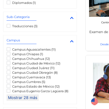
8
.
transcrip
Diplomados
(
1
)
Sub-Categoría
Centr
Traducciones
(
3
)
Examen de 
Campus
Campus Aguascalientes
(
11
)
Campus Chiapas
(
1
)
Campus Chihuahua
(
12
)
Campus Ciudad de México
(
12
)
Campus Ciudad Juárez
(
11
)
Campus Ciudad Obregón
(
8
)
Campus Cuernavaca
(
13
)
Campus Cumbres
(
5
)
Campus Estado de México
(
12
)
Campus Eugenio Garza Lagüera
(
8
)
Mostrar 28 más