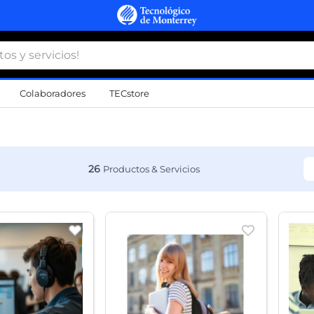
 y servicios!
Colaboradores
TECstore
s Más Buscados
namiento
26
d
a
a
al
do