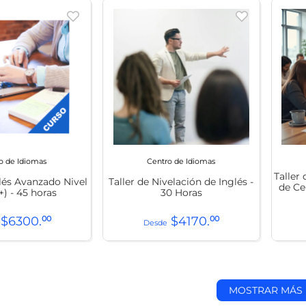
o de Idiomas
Centro de Idiomas
Taller
lés Avanzado Nivel
Taller de Nivelación de Inglés -
de Ce
+) - 45 horas
30 Horas
$
6300
.
00
$
4170
.
00
MOSTRAR MÁS