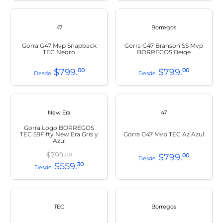
47
Borregos
Gorra G47 Mvp Snapback
Gorra G47 Branson SS Mvp
TEC Negro
BORREGOS Beige
$
799
.
00
$
799
.
00
New Era
47
Gorra Logo BORREGOS
TEC 59Fifty New Era Gris y
Gorra G47 Mvp TEC Az Azul
Azul
$
799
.
00
$
799
.
00
$
559
.
30
TEC
Borregos