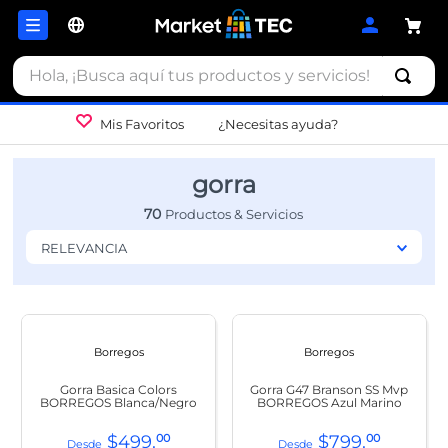
Hola, ¡Busca aquí tus productos y servicios!
Mis Favoritos
¿Necesitas ayuda?
gorra
70
RELEVANCIA
Borregos
Borregos
Gorra Basica Colors
Gorra G47 Branson SS Mvp
BORREGOS Blanca/Negro
BORREGOS Azul Marino
$
499
.
00
$
799
.
00