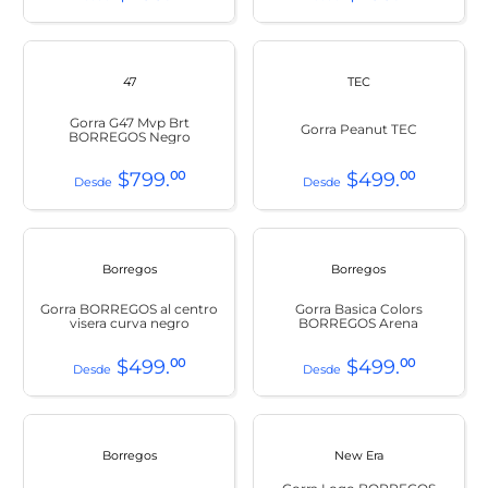
47
TEC
Gorra G47 Mvp Brt
Gorra Peanut TEC
BORREGOS Negro
$
799
.
00
$
499
.
00
Borregos
Borregos
Gorra BORREGOS al centro
Gorra Basica Colors
visera curva negro
BORREGOS Arena
$
499
.
00
$
499
.
00
Borregos
New Era