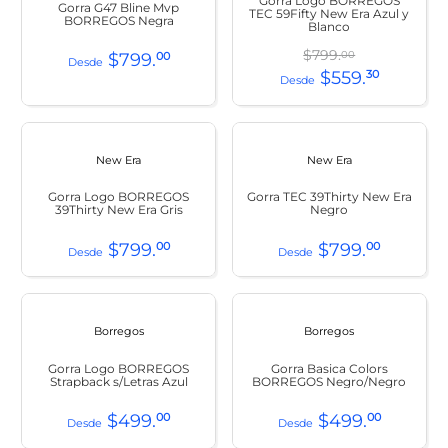
Gorra Logo BORREGOS
Gorra G47 Bline Mvp
TEC 59Fifty New Era Azul y
BORREGOS Negra
Blanco
$
799
.
00
$
799
.
00
$
559
.
30
New Era
New Era
Gorra Logo BORREGOS
Gorra TEC 39Thirty New Era
39Thirty New Era Gris
Negro
$
799
.
00
$
799
.
00
Borregos
Borregos
Gorra Logo BORREGOS
Gorra Basica Colors
Strapback s/Letras Azul
BORREGOS Negro/Negro
$
499
.
00
$
499
.
00