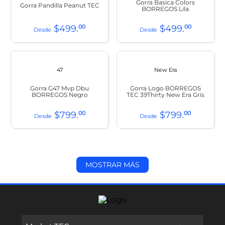
Gorra Basica Colors
Gorra Pandilla Peanut TEC
BORREGOS Lila
$
499
.
00
$
499
.
00
47
New Era
Gorra G47 Mvp Dbu
Gorra Logo BORREGOS
BORREGOS Negro
TEC 39Thirty New Era Gris
$
799
.
00
$
799
.
00
MOSTRAR MÁS