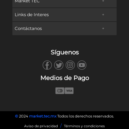
Market TEC
+
Links de Interes
+
Promociones
Contáctanos
+
Oferta Educativa
Preguntas frecuentes
TECservices
Admisiones y Becas
Métodos de Pago
Síguenos
WhatsApp
Vida en Campus
Reembolsos & Devoluciones
TECbot
Tec.mx
Facturación
Medios de Pago
Envíanos un Correo
Blog
Llámanos
©
2024
market.tec.mx
Todos los derechos reservados.
/
Aviso de privacidad
Términos y condiciones