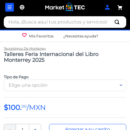
Hola, ¡Busca aquí tus productos y servicios!
Mis Favoritos
¿Necesitas ayuda?
Tecnológico De Monterrey
Talleres Feria Internacional del Libro
Monterrey 2025
Tipo de Pago
Elige una opción
$
100
.
00
Agregar a su carrito
－
＋