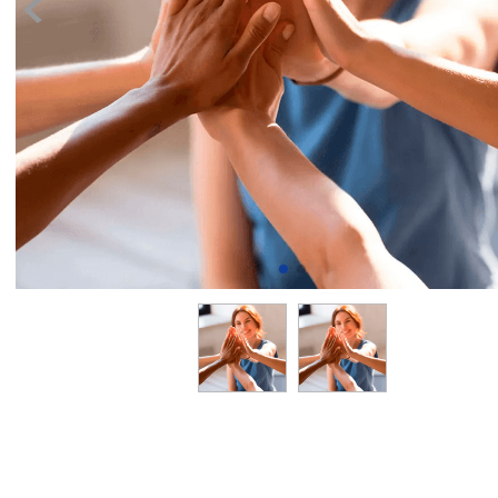
8
.
transcrip