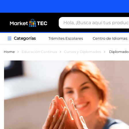
Hola, ¡Busca aquí tus productos
Trámites Escolares
Centro de Idiomas
Término
Educación Continua
Cursos y Diplomados
Diplomado 
1
.
estacio
2
.
seguros
3
.
movilida
4
.
sudader
5
.
chamarr
6
.
credenci
7
.
certifica