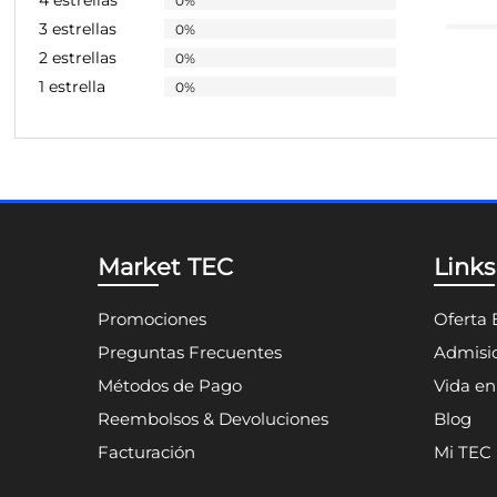
3 estrellas
0%
2 estrellas
0%
1 estrella
0%
Market TEC
Links
Promociones
Oferta 
Preguntas Frecuentes
Admisio
Métodos de Pago
Vida e
Reembolsos & Devoluciones
Blog
Facturación
Mi TEC