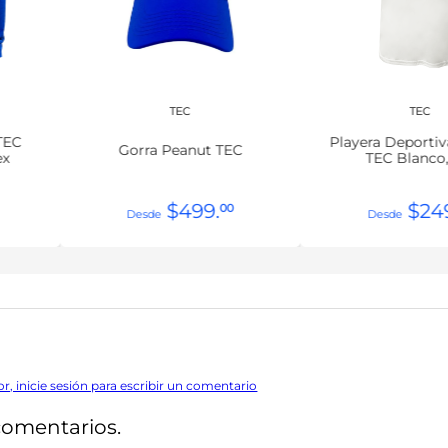
TEC
TEC
TEC
Playera Deporti
Gorra Peanut TEC
ex
TEC Blanco
$
499
.
$
24
00
or, inicie sesión para escribir un comentario
comentarios.