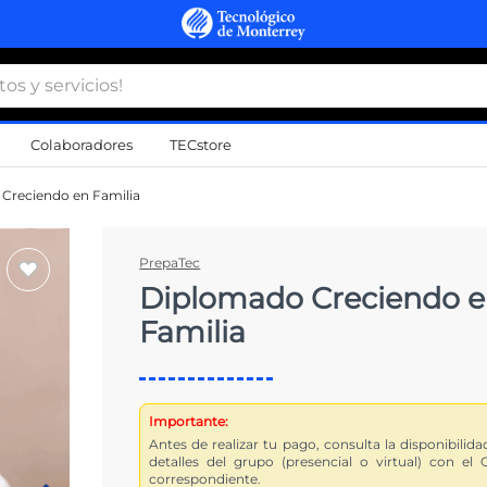
 y servicios!
Colaboradores
TECstore
s Más Buscados
Creciendo en Familia
namiento
PrepaTec
Diplomado Creciendo 
d
Familia
a
a
al
Importante:
Antes de realizar tu pago, consulta la disponibilida
do
detalles del grupo (presencial o virtual) con el 
correspondiente.