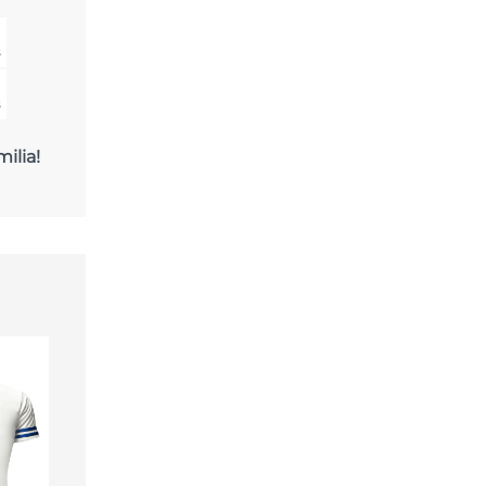
s
s
milia!