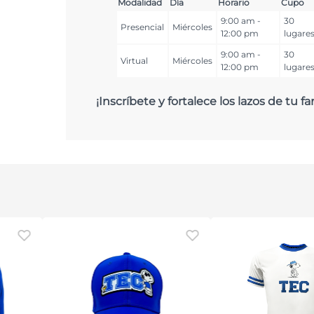
Modalidad
Día
Horario
Cupo
9:00 am -
30
Presencial
Miércoles
12:00 pm
lugare
9:00 am -
30
Virtual
Miércoles
12:00 pm
lugare
¡Inscríbete y fortalece los lazos de tu fa