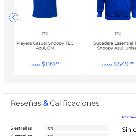
TEC
TEC
Playera Casual Snoopy TEC
Sudadera Essential 
Azul, CM
Snoopy Azul, unis
$
199
.
$
549
.
00
00
Reseñas
&
Calificaciones
Por fav
5 estrellas
0%
Sin 
4 estrellas
0%