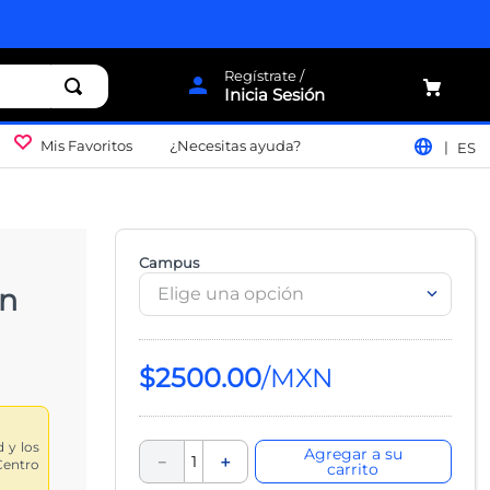
Inicia Sesión
Mis Favoritos
¿Necesitas ayuda?
ES
Campus
en
Elige una opción
$
2500
.
00
d y los
Agregar a su
－
＋
Centro
carrito