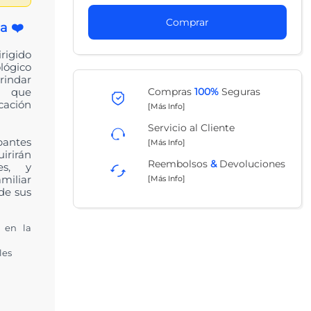
Comprar
a ❤️
rigido
lógico
indar
Compras
100%
Seguras
es que
cación
[Más Info]
Servicio al Cliente
pantes
[Más Info]
rirán
Reembolsos
&
Devoluciones
es, y
miliar
[Más Info]
de sus
 en la
les