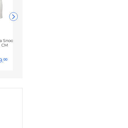
va Snoopy
, CM
9
.
00