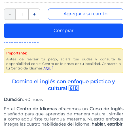
Agregar a su carrito
－
＋
Comprar
Importante:
Antes de realizar tu pago, aclara tus dudas y consulta la
disponibilidad con el Centro de Idiomas de tu localidad. Contacta a
tu Centro de Idiomas
AQUÍ
.
Domina el inglés con enfoque práctico y
cultural 🇬🇧
Duración:
40 horas
En el
Centro de Idiomas
ofrecemos un
Curso de Inglés
diseñado para que aprendas de manera natural, similar
a cómo adquiriste tu lengua materna. Nuestro enfoque
integra las cuatro habilidades del idioma:
hablar, escribir,