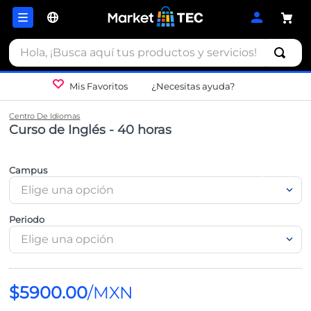
Hola, ¡Busca aquí tus productos y servicios!
Mis Favoritos
¿Necesitas ayuda?
Centro De Idiomas
Curso de Inglés - 40 horas
Campus
Elige una opción
Periodo
Elige una opción
$
5900
.
00