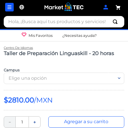
Hola, ¡Busca aquí tus productos y servicios!
Mis Favoritos
¿Necesitas ayuda?
Centro De Idiomas
Taller de Preparación Linguaskill - 20 horas
Campus
Elige una opción
$
2810
.
00
Agregar a su carrito
－
＋