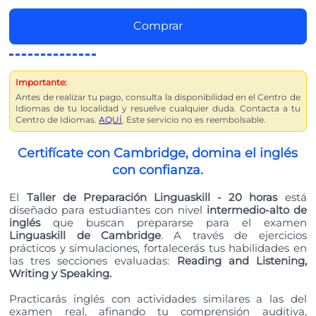
Comprar
Importante:
Antes de realizar tu pago, consulta la disponibilidad en el Centro de
Idiomas de tu localidad y resuelve cualquier duda. Contacta a tu
Centro de Idiomas.
AQUÍ
. Este servicio no es reembolsable.
Certifícate con Cambridge, domina el inglés
con confianza.
El
Taller de Preparación Linguaskill - 20 horas
está
diseñado para estudiantes con nivel
intermedio-alto de
inglés
que buscan prepararse para el examen
Linguaskill de Cambridge
. A través de ejercicios
prácticos y simulaciones, fortalecerás tus habilidades en
las tres secciones evaluadas:
Reading and Listening,
Writing y Speaking.
Practicarás inglés con actividades similares a las del
examen real, afinando tu comprensión auditiva,