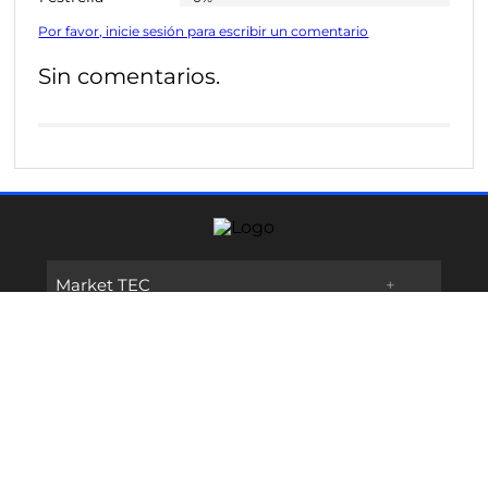
Por favor, inicie sesión para escribir un comentario
Sin comentarios.
Market TEC
+
Links de Interes
+
Promociones
Contáctanos
+
Oferta Educativa
Preguntas frecuentes
TECservices
Admisiones y Becas
Métodos de Pago
Síguenos