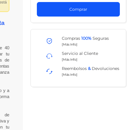
está
Comprar
ta
Compras
100%
Seguras
[Más Info]
de 40
Servicio al Cliente
ar tu
[Más Info]
és de
entas
Reembolsos
&
Devoluciones
ianza
[Más Info]
o y a
forma
s de
iva y
en tu