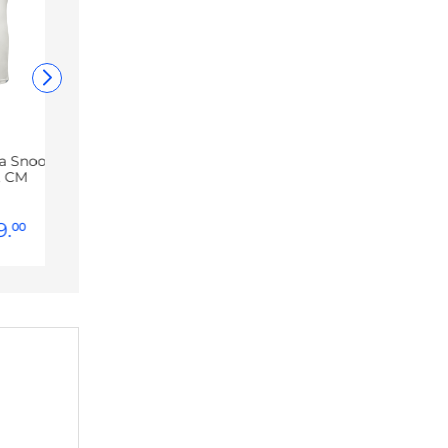
va Snoopy
, CM
9
.
00