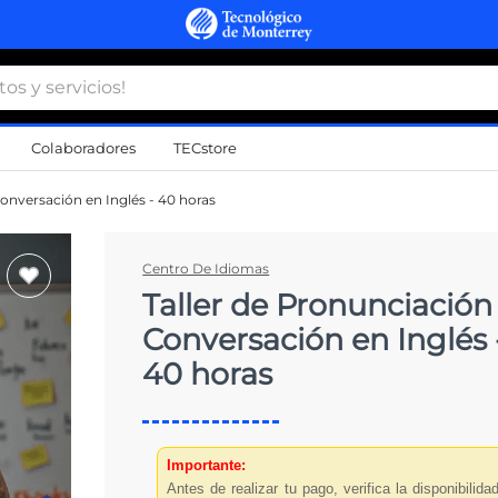
 y servicios!
Colaboradores
TECstore
s Más Buscados
Conversación en Inglés - 40 horas
namiento
Centro De Idiomas
Taller de Pronunciación
d
Conversación en Inglés 
a
40 horas
a
al
do
Importante:
Antes de realizar tu pago, verifica la disponibilida