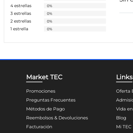
4 estrellas
0%
3 estrellas
0%
2 estrellas
0%
1 estrella
0%
Market TEC
Links
Promociones
Oferta 
Preguntas Frecuentes
Admisio
Métodos de Pago
Vida e
Reembolsos & Devoluciones
Blog
Facturación
Mi TEC