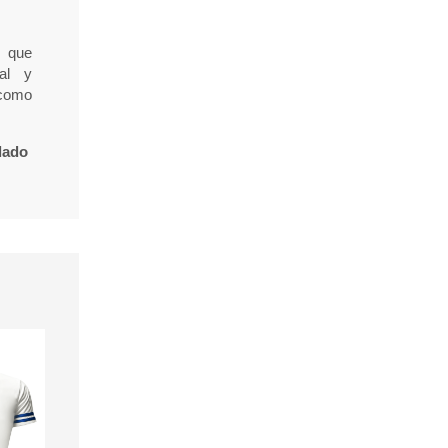
s que
al y
 como
lado