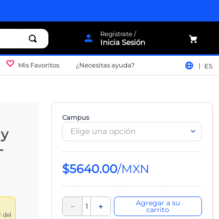
Inicia Sesión
Mis Favoritos
¿Necesitas ayuda?
ES
Campus
 y
Elige una opción
-
$
5640
.
00
Agregar a su
－
＋
carrito
d del