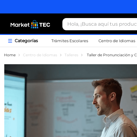
Hola, ¡Busca aquí tus productos
Trámites Escolares
Centro de Idiomas
Término
Centro de Idiomas
Talleres
Taller de Pronunciación y 
1
.
estacio
2
.
seguros
3
.
movilida
4
.
sudader
5
.
chamarr
6
.
credenci
7
.
certifica