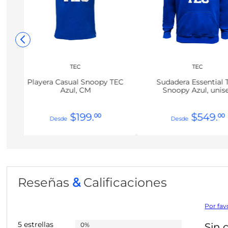
TEC
TEC
Playera Casual Snoopy TEC
Sudadera Essential 
Azul, CM
Snoopy Azul, unis
$
199
.
$
549
.
00
00
Reseñas
&
Calificaciones
Por fav
5 estrellas
0%
Sin 