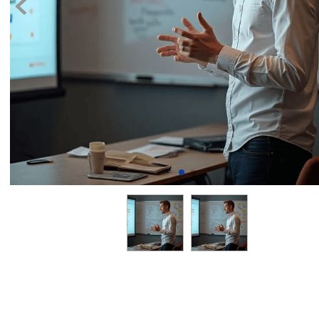
8
.
transcrip