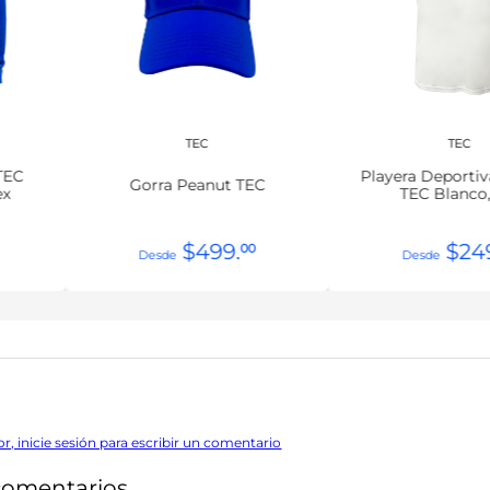
TEC
TEC
TEC
Playera Deporti
Gorra Peanut TEC
ex
TEC Blanco
$
499
.
$
24
00
or, inicie sesión para escribir un comentario
comentarios.