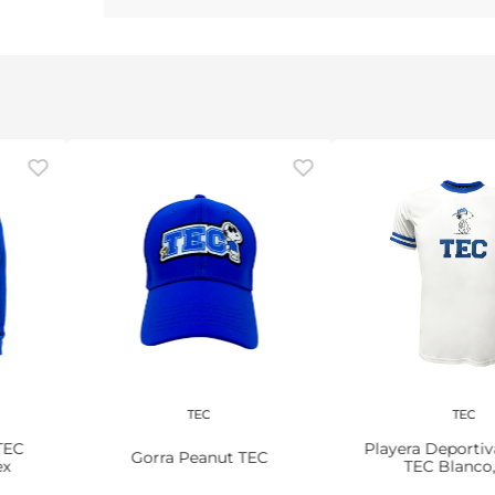
TEC
TEC
TEC
Playera Deporti
Gorra Peanut TEC
ex
TEC Blanco