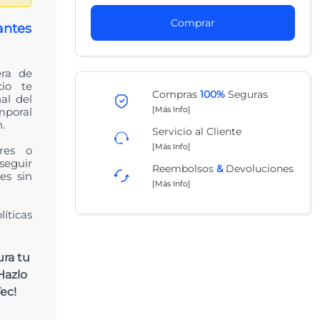
Comprar
antes
era de
cio te
Compras
100%
Seguras
al del
[Más Info]
mporal
.
Servicio al Cliente
[Más Info]
ores o
 seguir
Reembolsos
&
Devoluciones
es sin
[Más Info]
íticas
ura tu
Hazlo
ec!