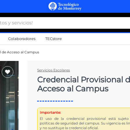
 y servicios!
Colaboradores
TECstore
s Más Buscados
al de Acceso al Campus
namiento
Servicios Escolares
Credencial Provisional 
d
Acceso al Campus
a
a
al
Importante:
El uso de la credencial provisional está sujeto
do
políticas de seguridad del campus. Su vigencia es l
y no sustituye la credencial oficial.