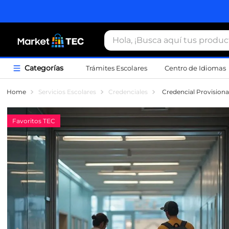
Hola, ¡Busca aquí tus productos
Trámites Escolares
Centro de Idiomas
Término
Servicios Escolares
Credenciales
Credencial Provision
1
.
estacio
Favoritos TEC
2
.
seguros
3
.
movilida
4
.
sudader
5
.
chamarr
6
.
credenci
7
.
certifica