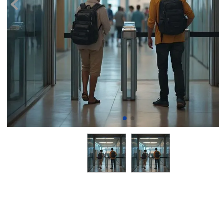
8
.
transcrip