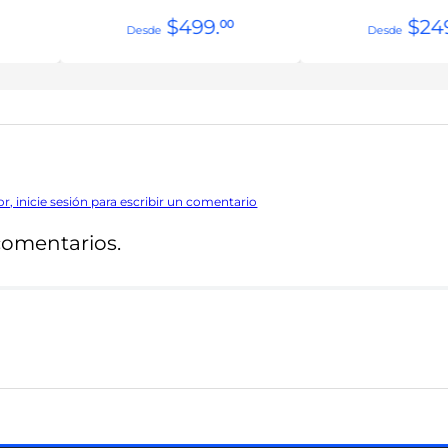
$
499
.
$
24
00
or, inicie sesión para escribir un comentario
comentarios.