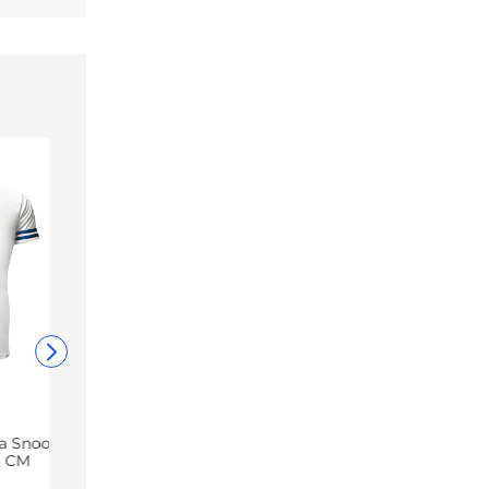
va Snoopy
, CM