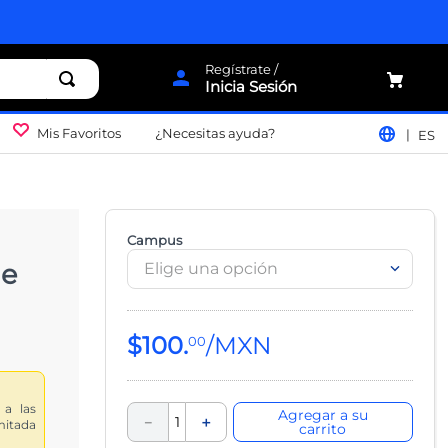
Inicia Sesión
Mis Favoritos
¿Necesitas ayuda?
ES
Campus
de
Elige una opción
$
100
.
00
 a las
Agregar a su
－
＋
imitada
carrito