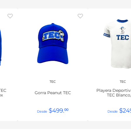
TEC
TEC
TEC
Playera Deporti
Gorra Peanut TEC
ex
TEC Blanco
$
499
.
$
24
00