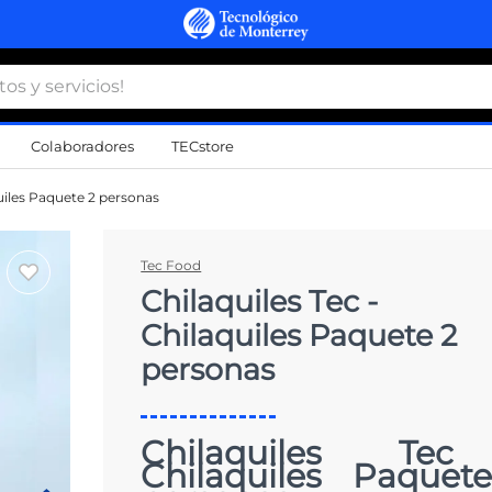
 y servicios!
Colaboradores
TECstore
s Más Buscados
quiles Paquete 2 personas
namiento
Tec Food
Chilaquiles Tec -
d
Chilaquiles Paquete 2
a
personas
a
al
Chilaquiles Te
do
Chilaquiles Paquet