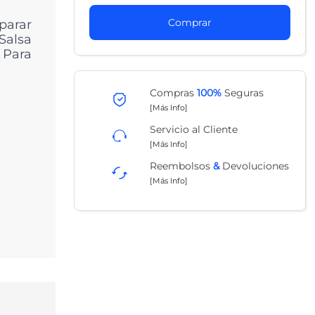
Comprar
parar
Salsa
. Para
Compras
100%
Seguras
[Más Info]
Servicio al Cliente
[Más Info]
Reembolsos
&
Devoluciones
[Más Info]