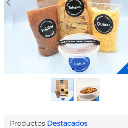
8
.
transcrip
Productos
Destacados