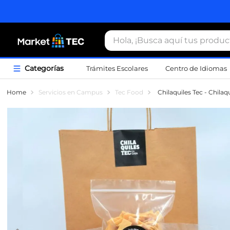
Hola, ¡Busca aquí tus productos
Trámites Escolares
Centro de Idiomas
Término
Servicios en Campus
Tec Food
Chilaquiles Tec - Chila
1
.
estacio
2
.
seguros
3
.
movilida
4
.
sudader
5
.
chamarr
6
.
credenci
7
.
certifica