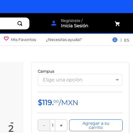
Inicia Sesión
Mis Favoritos
¿Necesitas ayuda?
ES
Campus
Elige una opción
$
119
.
00
c -
Agregar a su
－
＋
e 2
carrito