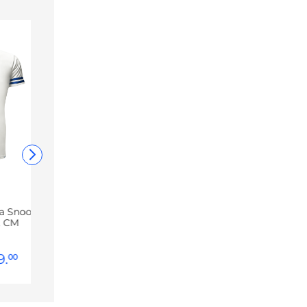
va Snoopy
, CM
9
.
00